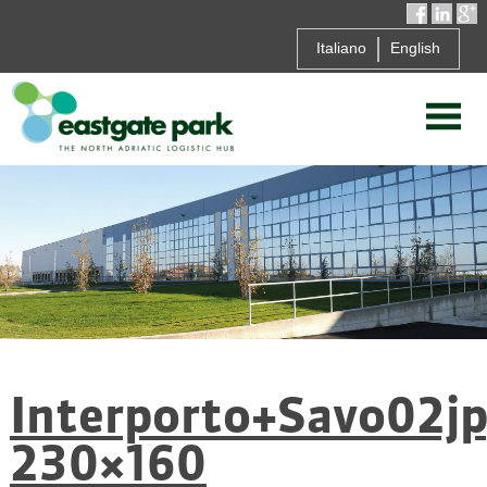
Italiano
English
Interporto+Savo02jp
230×160