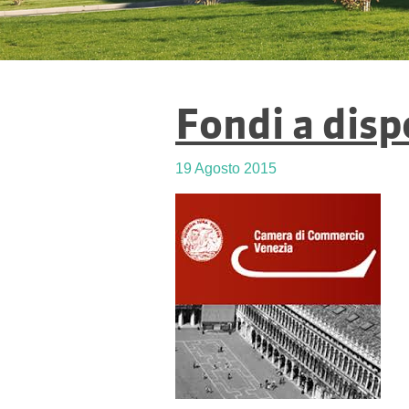
Fondi a disp
19 Agosto 2015