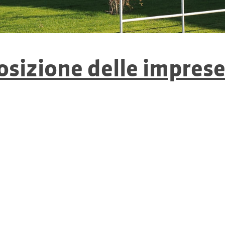
osizione delle impres