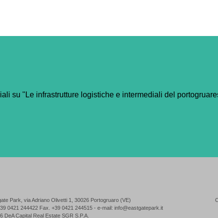
li su "Le infrastrutture logistiche e intermediali del portogruares
ate Park, via Adriano Olivetti 1, 30026 Portogruaro (VE)
C
+39 0421 244422 Fax. +39 0421 244515 - e-mail:
info@eastgatepark.it
6 DeA Capital Real Estate SGR S.P.A.