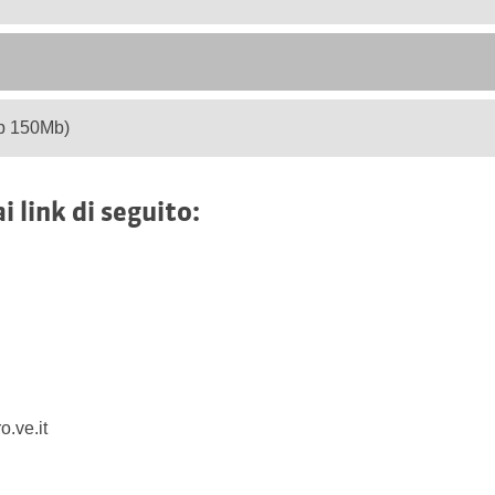
ip 150Mb)
i link di seguito:
.ve.it