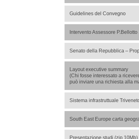
Guidelines del Convegno
Intervento Assessore P.Bellotto
Senato della Repubblica – Pro
Layout executive summary
(Chi fosse interessato a ricevere
può inviare una richiesta alla m
Sistema infrastruttuale Trivenet
South East Europe carta geogra
Presentazione studi (zip 10Mb)