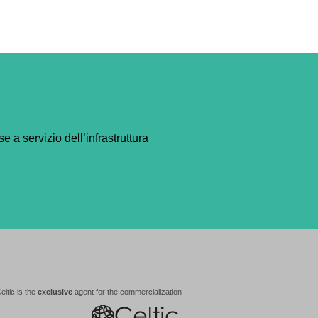
e a servizio dell’infrastruttura
eltic is the
exclusive
agent for the commercialization