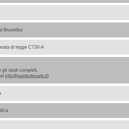
 a Bruxelles
posta di legge C730-A
 gli studi completi,
ail
info@eastgatepark.it
)
o
fica