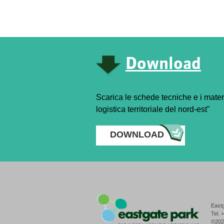
Download
Scarica le schede tecniche e i materia
logistica territoriale del nord-est"
DOWNLOAD
Eastg
Tel. 
©202