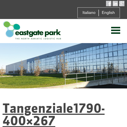
Italiano
English
Tangenziale1790-
400×267